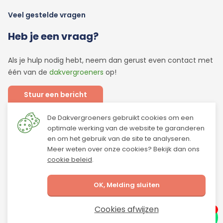
Veel gestelde vragen
Heb je een vraag?
Als je hulp nodig hebt, neem dan gerust even contact met
één van de
dakvergroeners
op!
Stuur een bericht
De Dakvergroeners gebruikt cookies om een
Of bel mij op:
optimale werking van de website te garanderen
0251 - 745 045
en om het gebruik van de site te analyseren.
Meer weten over onze cookies? Bekijk dan ons
cookie beleid
.
OK, Melding sluiten
© 2026 Dakvergroeners
Algemene voorwaarden
Disclaimer
Privacy
Cookies
Cookies afwijzen
Ontwikkeld door Lined